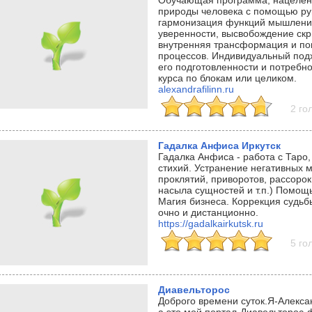
Обучающая программа, нацеленн
природы человека с помощью ру
гармонизация функций мышления
уверенности, высвобождение ск
внутренняя трансформация и по
процессов. Индивидуальный подх
его подготовленности и потребн
курса по блокам или целиком.
alexandrafilinn.ru
2 го
Гадалка Анфиса Иркутск
Гадалка Анфиса - работа с Таро
стихий. Устранение негативных м
проклятий, приворотов, рассорок
насыла сущностей и т.п.) Помощ
Магия бизнеса. Коррекция судьб
очно и дистанционно.
https://gadalkairkutsk.ru
5 го
Диавельторос
Доброго времени суток.Я-Алекса