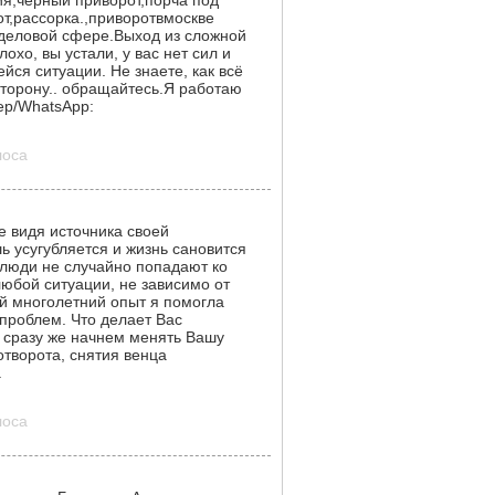
ия,черный приворот,порча под
от,рассорка.,приворотвмоскве
деловой сфере.Выход из сложной
охо, вы устали, у вас нет сил и
йся ситуации. Не знаете, как всё
сторону.. обращайтесь.Я работаю
ер/WhatsApp:
лоса
 видя источника своей
 усугубляется и жизнь сановится
е люди не случайно попадают ко
любой ситуации, не зависимо от
й многолетний опыт я помогла
проблем. Что делает Вас
 сразу же начнем менять Вашу
отворота, снятия венца
.
лоса