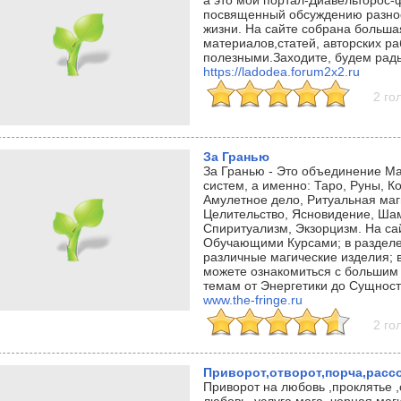
а это мой портал-Диавельторос
посвященный обсуждению разно
жизни. На сайте собрана больша
материалов,статей, авторских ра
полезными.Заходите, будем рады
https://ladodea.forum2x2.ru
2 го
За Гранью
За Гранью - Это объединение Ма
систем, а именно: Таро, Руны, К
Амулетное дело, Ритуальная маг
Целительство, Ясновидение, Ша
Спиритуализм, Экзорцизм. На са
Обучающими Курсами; в разделе 
различные магические изделия; в
можете ознакомиться с большим 
темам от Энергетики до Сущнос
www.the-fringe.ru
2 го
Приворот,отворот,порча,расс
Приворот на любовь ,проклятье ,