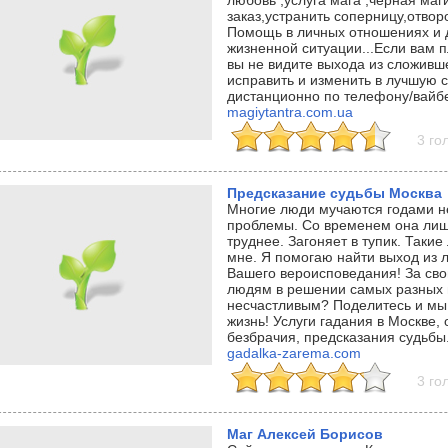
любовь ,услуга мага ,черная маг
заказ,устранить соперницу,отвор
Помощь в личных отношениях и 
жизненной ситуации...Если вам пл
вы не видите выхода из сложивше
исправить и изменить в лучшую 
дистанционно по телефону/вайб
magiytantra.com.ua
3 го
Предсказание судьбы Москва
Многие люди мучаются годами не
проблемы. Со временем она лишь
труднее. Загоняет в тупик. Таки
мне. Я помогаю найти выход из 
Вашего вероисповедания! За сво
людям в решении самых разных 
несчастливым? Поделитесь и мы
жизнь! Услуги гадания в Москве, 
безбрачия, предсказания судьбы
gadalka-zarema.com
3 го
Маг Алексей Борисов