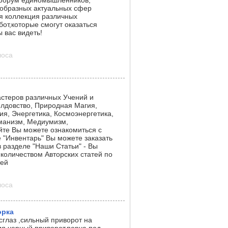
-форум единомышленников,
образных актуальных сфер
я коллекция различных
бот,которые смогут оказаться
 вас видеть!
лоса
стеров различных Учений и
олдовство, Природная Магия,
ия, Энергетика, Космоэнергетика,
манизм, Медиумизм,
йте Вы можете ознакомиться с
"Инвентарь" Вы можете заказать
 разделе "Наши Статьи" - Вы
количеством Авторских статей по
тей
лоса
орка
сглаз ,сильный приворот на