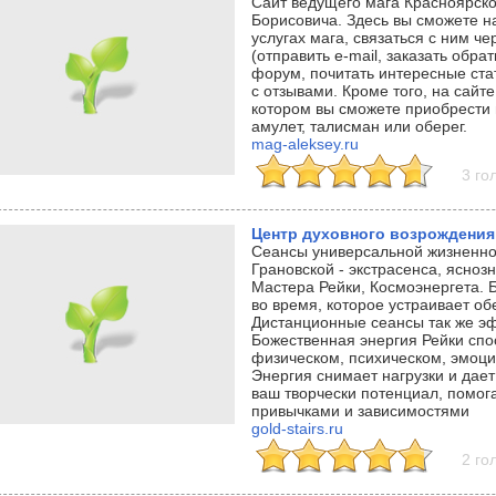
Сайт ведущего мага Красноярско
Борисовича. Здесь вы сможете 
услугах мага, связаться с ним ч
(отправить e-mail, заказать обра
форум, почитать интересные ста
с отзывами. Кроме того, на сайте
котором вы сможете приобрести 
амулет, талисман или оберег.
mag-aleksey.ru
3 го
Центр духовного возрождения
Сеансы универсальной жизненно
Грановской - экстрасенса, ясно
Мастера Рейки, Космоэнергета. 
во время, которое устраивает о
Дистанционные сеансы так же эф
Божественная энергия Рейки спо
физическом, психическом, эмоци
Энергия снимает нагрузки и дае
ваш творчески потенциал, помог
привычками и зависимостями
gold-stairs.ru
2 го