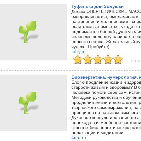
Туфелька для Золушки
Делаю ЭНЕРГЕТИЧЕСКИЕ МАССА
оздоравливается, омолаживается
настроение и желание жить, сни
если таковые имеются, уходят ст
поднимается боевой дух и увели
человека, человеку начинает вез
первого сеанса. Желательный ку
чудеса. Пробуйте)
tufliy.ru
2 го
Биоэнергетика, нумерология,
Блог о продление жизни и здоров
старости живым и здоровым? В 
человека помоги себе сам, истина
Методики руководства и обучени
продления жизни и долголетия, 
творческого самовыражения, на 
принципов по навыкам высшего с
Духовное консультирование по э
перехода в изменённое состояни
скрытых биоэнергетических пот
релаксации и медитации
4ura.ru