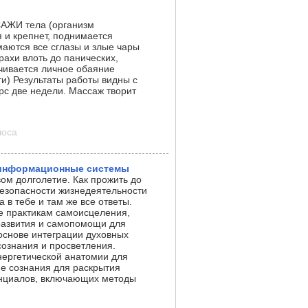
ЖИ тела (организм
 и крепнет, поднимается
маются все сглазы и злые чары
рахи влоть до панических,
чивается личное обаяние
ти) Результаты работы видны с
рс две недели. Массаж творит
лоса
 информационные системы
ом долголетие. Как прожить до
безопасности жизнедеятельности
 в тебе и там же все ответы.
е практикам самоисцеления,
развития и самопомощи для
основе интеграции духовных
ознания и просветления.
нергетической анатомии для
е сознания для раскрытия
енциалов, включающих методы