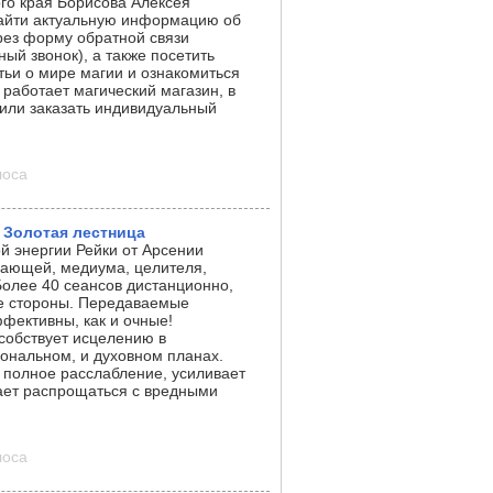
го края Борисова Алексея
найти актуальную информацию об
ерез форму обратной связи
тный звонок), а также посетить
тьи о мире магии и ознакомиться
 работает магический магазин, в
или заказать индивидуальный
лоса
 Золотая лестница
й энергии Рейки от Арсении
знающей, медиума, целителя,
Более 40 сеансов дистанционно,
бе стороны. Передаваемые
фективны, как и очные!
собствует исцелению в
ональном, и духовном планах.
т полное расслабление, усиливает
ает распрощаться с вредными
лоса