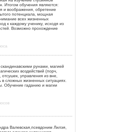
ая на изучение глубинной
н. Итогом обучения являются:
 и воображения, обретение
рытого потенциала, мощная
нимание всех жизненных
од к каждому ученику, исходя из
остей. Возможно прохождение
лоса
, скандинавскими рунами, магией
агических воздействий (порч,
, отсушек, управления из вне,
ь в сложных жизненных ситуациях.
ы. Обучение гаданию и магии
лосов
ндра Валевская,псевдоним Лилэя,