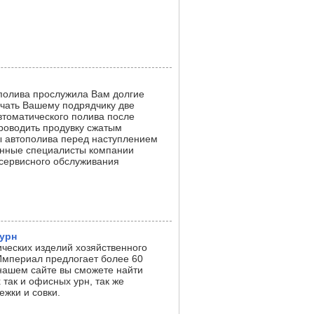
полива прослужила Вам долгие
учать Вашему подрядчику две
втоматического полива после
проводить продувку сжатым
ы автополива перед наступлением
анные специалисты компании
сервисного обслуживания
урн
ческих изделий хозяйственного
Империал предлогает более 60
нашем сайте вы сможете найти
так и офисных урн, так же
ежки и совки.