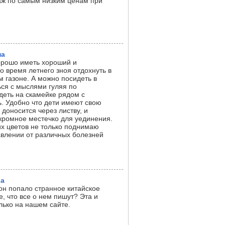
аж по самым низким ценам при
на
хорошо иметь хороший и
о время летнего зноя отдохнуть в
м газоне. А можно посидеть в
ься с мыслями гуляя по
деть на скамейке рядом с
ь. Удобно что дети имеют свою
доносится через листву, и
кромное местечко для уединения.
х цветов не только поднимаю
авлении от различных болезней
ра
он попало странное китайское
е, что все о нем пишут? Эта и
лько на нашем сайте.