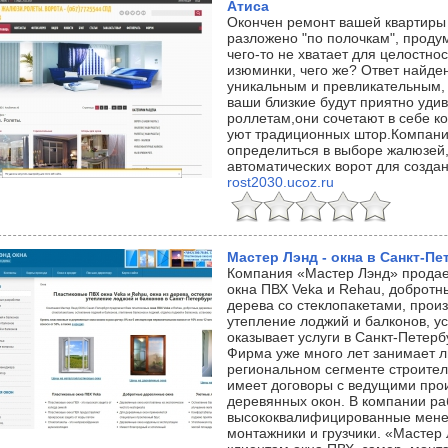
Атиса
Окончен ремонт вашей квартиры
разложено "по полочкам", продум
чего-то не хватает для целостнос
изюминки, чего же? Ответ найде
уникальным и превликательным, 
ваши близкие будут приятно уди
роллетам,они сочетают в себе 
уют традиционных штор.Компани
определиться в выборе жалюзей,
автоматических ворот для созда
rost2030.ucoz.ru
Мастер Лэнд - окна в Санкт-Пе
Компания «Мастер Лэнд» продае
окна ПВХ Veka и Rehau, добротн
дерева со стеклопакетами, произ
утепление лоджий и балконов, у
оказывает услуги в Санкт-Петерб
Фирма уже много лет занимает 
региональном сегменте строител
имеет договоры с ведущими про
деревянных окон. В компании р
высококвалифицированные мене
монтажники и грузчики. «Мастер