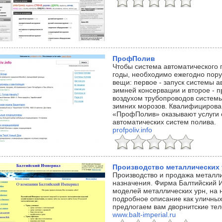
ПрофПолив
Чтобы система автоматического 
годы, необходимо ежегодно пор
вещи: первое - запуск системы а
зимней консервации и второе - 
воздухом трубопроводов систем
зимних морозов. Квалифициров
«ПрофПолив» оказывают услуги 
автоматических систем полива.
profpoliv.info
Производство металлических 
Производство и продажа металли
назначения. Фирма Балтийский 
моделей металлических урн, на 
подробное описание как уличных 
предлогаем вам дворнитские тел
www.balt-imperial.ru