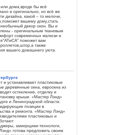
 или дома,вроде бы всё
ано и оригинально, но всё же
ти дизайна, какой – то мелочи,
н,поможет вашему дому,стать
необычный декор окон. Вы и
влены - оригинальным тканевым
комфорт современных жалюзи и
я"АТиСА" поможет вам
роллетов,штор,а также
ния вашего домашнего уюта.
тербурге
т и устанавливает пластиковые
ые деревянные окна, евроокна из
водит остекление, отделку и
становку крыши. «Мастер Лэнд»
урге и Ленинградской области.
лидирующие позиции в
ьства и ремонта. «Мастер Лэнд»
изводителями пластиковых и
аботают
джеры, замерщики-технологи,
 Лэнд» готова предложить своим