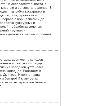
территорий от нежелательной
стой и лесорастительности, а
льностью и её восстановление. В
одят: - вырубка кустарника и
зделка, складирование и
- борьба с борщевиком и др.
бработка культурных и
телей - обработка зеленых
ваний - ручная и
чвы - демонтаж мелких строений
оставка домиков на колодец
ионные установки -Колодцы
бление колодцев -установка
стка колодцев. Работаем в
о, Дмитров. Именно наша
 и быстро! И главное за
ь, если выберите нас!копкой
д.