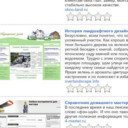
клиентам окна ПВХ, замер, монт
стабильно высоком качестве.
okno-land.ru
История ландшафтного дизай
Безусловно, всем понятно, что 
ухоженный участок. Как хорошо в
тени большого дерева на зелено
уютной беседке с книгой, собрат
японскому саду камней или поси
водоемом. Трудно с этим спорит
игровую площадку, шум улици не 
каждому члену семьи найдется у
Яркая зелень и ароматы цветущи
настроение и но помогают в изб
overlandscape.info
Справочник домашнего масте
В последнее время в наш лексик
слово «фэн-шуй». И что оно тако
другая полезная информация то
4-master.ru