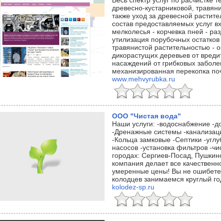
Весь спектр услуг по расчистке 
древесно-кустарниковой, травяни
также уход за древесной растите
состав предоставляемых услуг вх
мелколесья - корчевка пней - ра
утилизация порубочных остатков 
травянистой растительностью - о
дикорастущих деревьев от вреди
насаждений от грибковых заболе
механизированная перекопка по
www.mehvyrubka.ru
ООО "Чистая вода"
Наши услуги: -водоснабжение -д
-Дренажные системы -канализац
-Кольца замковые -Септики -углу
насосов -установка фильтров -чи
городах: Сергиев-Посад, Пушкин
компания делает все качественно
умеренные цены! Вы не ошибетес
колодцев занимаемся круглый го
kolodez-sp.ru