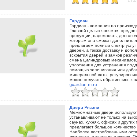
1 го
Гардиан
Гардиан - компания по производ
Главной целью является предост
продукции, надежность, долгове
которым она сможет дополнить
предлагаем полный спектр услуг
дверей, а также доставку и допо
вскрытия дверей и замков различ
смена цилиндровых механизмов,
уплотнения для устранения подд
помощью запенивания или добав
минеральной ваты, регулировочн
можно получить обратившись к 
guardian-m.ru
Двери Рязани
Межкомнатные двери используют
устанавливают не только на выхо
саунах, кухнях, офисах и други
предлагают большое количество 
Наиболее востребованными оста
ламината, модели из массива. О