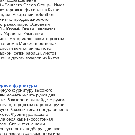
как подразделение
 «Southern Ocean Group». Имея
кже торговые филиалы в Китае,
ндии, Австралии, «Southern
литику продаж широкого
 странах мира. Основным
О «Южный Океан» является
и и Украины. Компания
ьных материалов всем торговым
паниям в Минске и регионах.
ности компании является
арной, сетки рабицы, листов
ой и других товаров из Китая.
верной фурнитуры
рную фурнитуру высокого
 вы можете купить ручки для
е. В каталоге вы найдете ручки-
 купе, торцевым зацепом, ручки-
купе. Каждый товар представлен в
олото. Фурнитура нашего
ла себя как износостойкая
вом. Свяжитесь с нами
онсультанты подберут для вас
 на двери в современном или