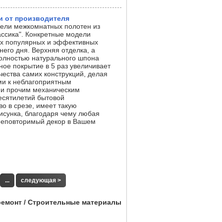
и от производителя
дели межкомнатных полотен из
ссика". Конкретные модели
х популярных и эффективных
его дня. Верхняя отделка, а
полностью натурального шпона
ое покрытие в 5 раз увеличивает
чества самих конструкций, делая
ми к неблагоприятным
 и прочим механическим
есятилетий бытовой
о в срезе, имеет такую
рисунка, благодаря чему любая
неповторимый декор в Вашем
...
следующая >
ремонт / Строительные материалы