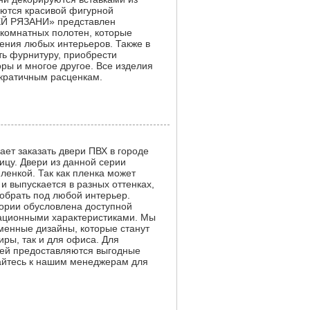
шаются красивой фигурной
ЕЙ РЯЗАНИ» представлен
комнатных полотен, которые
ения любых интерьеров. Также в
ь фурнитуру, приобрести
ры и многое другое. Все изделия
кратичным расценкам.
т заказать двери ПВХ в городе
ицу. Двери из данной серии
енкой. Так как пленка может
и выпускается в разных оттенках,
добрать под любой интерьер.
гории обусловлена доступной
ационными характеристиками. Мы
менные дизайны, которые станут
иры, так и для офиса. Для
лей предоставляются выгодные
айтесь к нашим менеджерам для