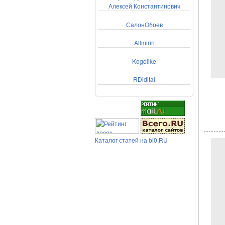
Алексей Константинович
СалонОбоев
Allmirin
Kogolike
RDidital
Каталог статей на bi0.RU