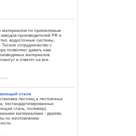
х материалом по приемлемым
 заводов-производителей РФ и
тил, водосточные системы,
 Тесное сотрудничество с
ера позволяет давать нам
производимых материалов.
могут и ответят на все
лоса
авеющей стали
установка лестниц и лестничных
ра, нестандартизированных
еющая сталь, полимер).
азными материалами - дерево,
ты по изготовлению
ности.