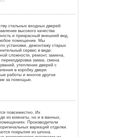
лос
ству стальных входных дверей.
авление высокого качества
чность и прекрасный внешний вид,
 любое помещение. Мы
 по установке, демонтажу старых
лнительный сервис в виде:
ной сложности, ремонт, замена,
 перекодировка замка, смена
уваний, утепление дверей с
ления в коробку двери
ые работы и многое другое
нам за помощью.
ся повсеместно. Их
де из комнаты, но и в ванных,
х помещениях. Производители
оригинальных вариаций отделки.
ются покрытия из шпона,
ни декорируются вставками из