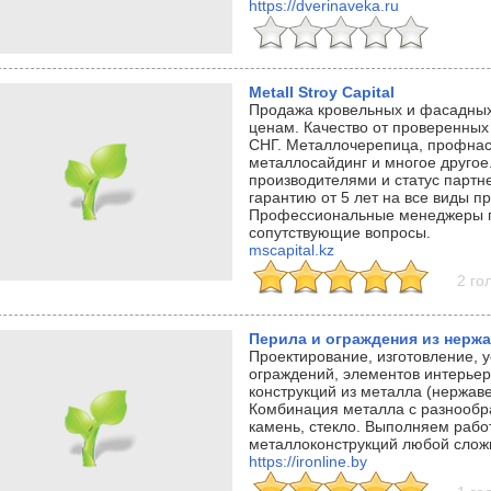
https://dverinaveka.ru
Metall Stroy Capital
Продажа кровельных и фасадны
ценам. Качество от проверенных
СНГ. Металлочерепица, профнас
металлосайдинг и многое другое.
производителями и статус партн
гарантию от 5 лет на все виды 
Профессиональные менеджеры по
сопутствующие вопросы.
mscapital.kz
2 го
Перила и ограждения из нерж
Проектирование, изготовление, 
ограждений, элементов интерье
конструкций из металла (нержав
Комбинация металла с разнообр
камень, стекло. Выполняем рабо
металлоконструкций любой слож
https://ironline.by