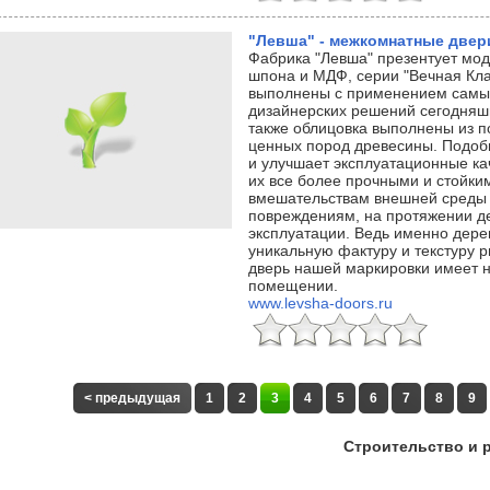
"Левша" - межкомнатные двер
Фабрика "Левша" презентует мо
шпона и МДФ, серии "Вечная Кла
выполнены с применением самы
дизайнерских решений сегодняшн
также облицовка выполнены из 
ценных пород древесины. Подобн
и улучшает эксплуатационные ка
их все более прочными и стойки
вмешательствам внешней среды
повреждениям, на протяжении д
эксплуатации. Ведь именно дерев
уникальную фактуру и текстуру 
дверь нашей маркировки имеет 
помещении.
www.levsha-doors.ru
< предыдущая
1
2
3
4
5
6
7
8
9
Строительство и 