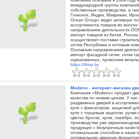
Компания основана в 2004 году 
международной группы компаний
собственные производства, а та
Гонконге, Индии, Маврикии, Ирла
Ocean Group» ведет активную по
ассортимента товаров во многих
направлением деятельности ОО
импорт товаров из Китая, Росси
осуществляет поставки строител
сетям Республики и оптовым ком
Основным направлением деятель
импорт фасадной сетки, сетки св
оцинкованных, проволоки вязальн
https://lihtar.by
Мodeno - интернет-магазин д
Компания «Modeno» продает две
качества по низким ценам. У нас
раздвижных дверей в ассортимент
купе с фиксатором, защелкой для
купе с торцевым зацепом, ручки-
цветах бронза, хром, серебро, з
производства уже зарекомендова
продукция с безупречным качест
оптимальным способом и наши к
оптимальную дверную фурнитуру