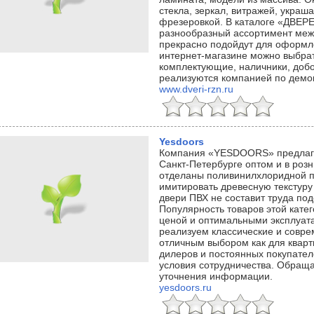
стекла, зеркал, витражей, укра
фрезеровкой. В каталоге «ДВЕР
разнообразный ассортимент меж
прекрасно подойдут для оформл
интернет-магазине можно выбрат
комплектующие, наличники, добо
реализуются компанией по демо
www.dveri-rzn.ru
Yesdoors
Компания «YESDOORS» предлагае
Санкт-Петербурге оптом и в розн
отделаны поливинилхлоридной пл
имитировать древесную текстуру 
двери ПВХ не составит труда по
Популярность товаров этой кате
ценой и оптимальными эксплуат
реализуем классические и совре
отличным выбором как для кварт
дилеров и постоянных покупате
условия сотрудничества. Обращ
уточнения информации.
yesdoors.ru