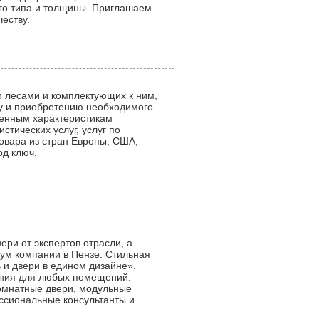
го типа и толщины. Приглашаем
еству.
 лесами и комплектующих к ним,
ру и приобретению необходимого
вленным характеристикам
истических услуг, услуг по
товара из стран Европы, США,
од ключ.
ери от экспертов отрасли, а
ум компании в Пензе. Стильная
 и двери в едином дизайне».
ния для любых помещений:
омнатные двери, модульные
ссиональные консультанты и