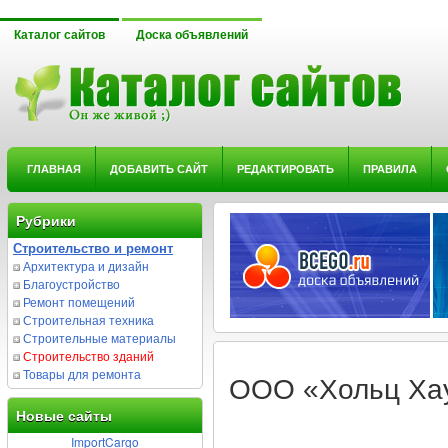
Каталог сайтов
Доска объявлений
ГЛАВНАЯ
ДОБАВИТЬ САЙТ
РЕДАКТИРОВАТЬ
ПРАВИЛА
Рубрики
Строительство и ремонт
Архитектура и дизайн
Благоустройство
Ремонт помещений
Строительная техника
Строительные материалы
Строительство зданий
Товары для ремонта
ООО «Хольц Хау
Новые сайты
ImportCargo