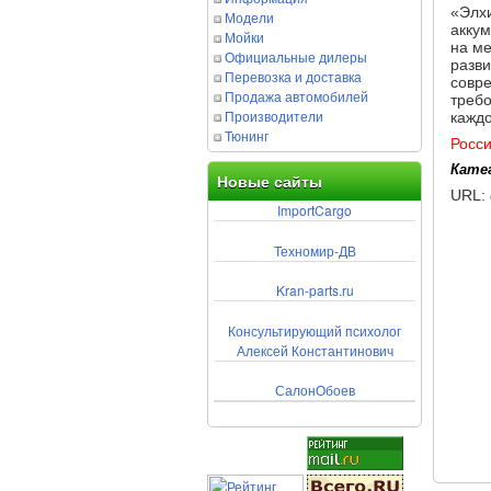
«Элх
Модели
аккум
Мойки
на ме
Официальные дилеры
разв
Перевозка и доставка
совр
Продажа автомобилей
требо
Производители
каждо
Тюнинг
Росс
Кате
Новые сайты
URL:
ImportCargo
Техномир-ДВ
Kran-parts.ru
Консультирующий психолог
Алексей Константинович
СалонОбоев