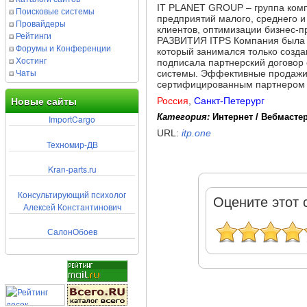
IT PLANET GROUP – группа комп
Поисковые системы
предприятий малого, среднего и
Провайдеры
клиентов, оптимизации бизнес-
Рейтинги
РАЗВИТИЯ ITPS Компания была о
Форумы и Конференции
который занимался только созда
Хостинг
подписала партнерский договор 
Чаты
системы. Эффективные продажи B
сертифицированным партнером и 
Россия
,
Санкт-Петерург
Новые сайты
Категория:
Интернет / Вебмасте
ImportCargo
URL:
itp.one
Техномир-ДВ
Kran-parts.ru
Консультирующий психолог
Оцените этот 
Алексей Константинович
СалонОбоев