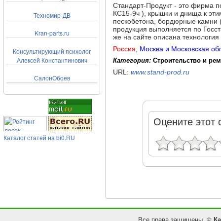
Стандарт-Продукт - это фирма по
КС15-9ч ), крышки и днища к эт
Техномир-ДВ
пескобетона, бордюрные камни (
продукция выполняется по Госс
Kran-parts.ru
же на сайте описана технологи
Россия
,
Москва и Московская об
Консультирующий психолог
Алексей Константинович
Категория:
Строительство и ре
URL:
www.stand-prod.ru
СалонОбоев
Оцените этот 
Каталог статей на bi0.RU
Все права защищены. ©
Ка