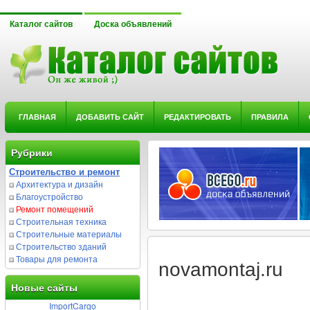
Каталог сайтов
Доска объявлений
ГЛАВНАЯ
ДОБАВИТЬ САЙТ
РЕДАКТИРОВАТЬ
ПРАВИЛА
Рубрики
Строительство и ремонт
Архитектура и дизайн
Благоустройство
Ремонт помещений
Строительная техника
Строительные материалы
Строительство зданий
Товары для ремонта
novamontaj.ru
Новые сайты
ImportCargo