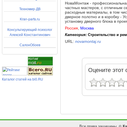
НоваМонтаж - профессиональная
частных мастеров, с отличным с
Техномир-ДВ
расходные материалы, в том чис
дверное полотно и в коробку - У
Kran-parts.ru
установку дверного блока в прое
Россия
,
Москва
Консультирующий психолог
Алексей Константинович
Категория:
Строительство и ре
URL:
novamontaj.ru
СалонОбоев
Оцените этот 
Каталог статей на bi0.RU
Все права защищены. ©
Ка