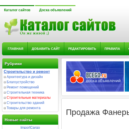
Каталог сайтов
Доска объявлений
ГЛАВНАЯ
ДОБАВИТЬ САЙТ
РЕДАКТИРОВАТЬ
ПРАВИЛА
Рубрики
Строительство и ремонт
Архитектура и дизайн
Благоустройство
Ремонт помещений
Строительная техника
Строительные материалы
Строительство зданий
Товары для ремонта
Продажа Фанеры
Новые сайты
ImportCargo