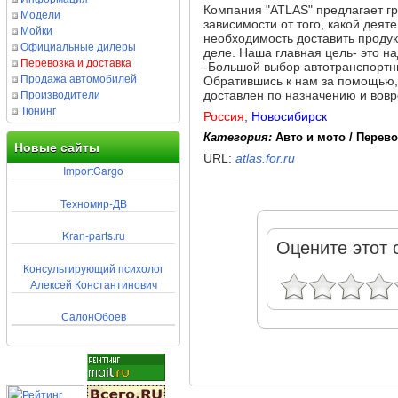
Компания "ATLAS" предлагает гр
Модели
зависимости от того, какой дея
Мойки
необходимость доставить проду
Официальные дилеры
деле. Наша главная цель- это н
Перевозка и доставка
-Большой выбор автотранспортны
Продажа автомобилей
Обратившись к нам за помощью,
Производители
доставлен по назначению и вовр
Тюнинг
Россия
,
Новосибирск
Категория:
Авто и мото / Перево
Новые сайты
URL:
atlas.for.ru
ImportCargo
Техномир-ДВ
Kran-parts.ru
Оцените этот 
Консультирующий психолог
Алексей Константинович
СалонОбоев