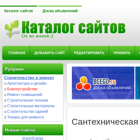
Каталог сайтов
Доска объявлений
ГЛАВНАЯ
ДОБАВИТЬ САЙТ
РЕДАКТИРОВАТЬ
ПРАВИЛА
Рубрики
Строительство и ремонт
Архитектура и дизайн
Благоустройство
Ремонт помещений
Строительная техника
Строительные материалы
Строительство зданий
Товары для ремонта
Сантехническая
Новые сайты
ImportCargo