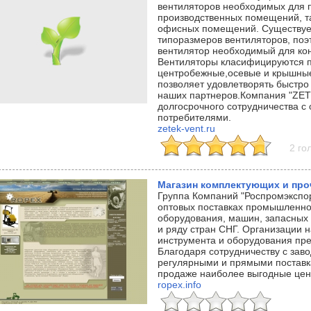
вентиляторов необходимых для 
производственных помещений, т
офисных помещений. Существуе
типоразмеров вентиляторов, по
вентилятор необходимый для ко
Вентиляторы класифицируются п
центробежные,осевые и крышны
позволяет удовлетворять быстро
наших партнеров.Компания "ZETE
долгосрочного сотрудничества с
потребителями.
zetek-vent.ru
2 го
Магазин комплектующих и про
Группа Компаний "Роспромэкспор
оптовых поставках промышленног
оборудования, машин, запасных 
и ряду стран СНГ. Организации н
инструмента и оборудования пре
Благодаря сотрудничеству с зав
регулярными и прямыми поставк
продаже наиболее выгодные цен
ropex.info