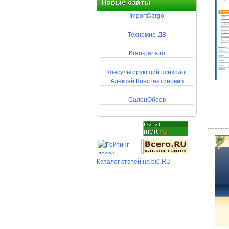
Новые сайты
ImportCargo
Техномир-ДВ
Kran-parts.ru
Консультирующий психолог
Алексей Константинович
СалонОбоев
Каталог статей на bi0.RU