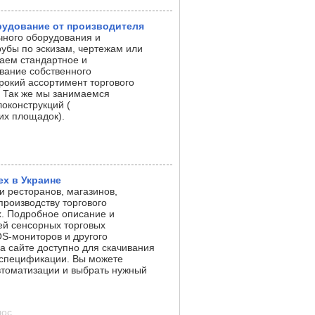
рудование от производителя
очного оборудования и
рубы по эскизам, чертежам или
аем стандартное и
вание собственного
рокий ассортимент торгового
. Так же мы занимаемся
оконструкций (
их площадок).
ex в Украине
 ресторанов, магазинов,
производству торгового
x. Подробное описание и
ей сенсорных торговых
S-мониторов и другого
 сайте доступно для скачивания
 спецификации. Вы можете
томатизации и выбрать нужный
лос