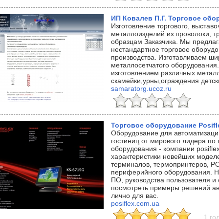
ИП Ковалев П.Г. Торговое обо
Изготовление торгового, выстав
металлоизделий из проволоки, т
образцам Заказчика. Мы предлаг
нестандартное торговое оборудо
производства. Изготавливаем ши
металлосетчатого оборудования
изготовлением различных металл
скамейки,урны,ограждения детск
samaratorg.ucoz.ru
Торговое оборудование Posifl
Оборудование для автоматизации
гостиниц от мирового лидера по 
оборудования - компании posifle
характеристики новейших модел
терминалов, термопринтеров, PO
периферийного оборудования. На
ПО, руководства пользователя и
посмотреть примеры решений ав
лично для вас.
posiflex.com.ua
1 го