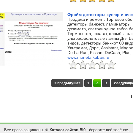
Фрэйм детекторы купюр и сче
Продажа и ремонт: Торговое обо
детекторы банкнот, ламинаторы,
дозиметр, светодиодное табло б
Термолента, шпагат, пломбы, пл
ультрафиолетовые лампы Для Вас
видов, детекторы банкнот 60 вид
Ультрамаг, Дорс, Assistant, Magn
De La Rue, Kissan, DoCash, Plus, 
www.moneta.kuban.ru
< предыдущая
1
2
3
следующа
Т
Все права защищены. ©
Каталог сайтов Bi0
- берегите всё зелёное.