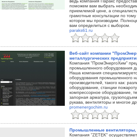
ведь компания Паракс предостав
поможем вам выбрать необходим
приемлемой цене, а специалист
грамотные консультации по тому
которое мы производим. Полноце
вам определиться с выбором.
paraks61.ru
Веб-сайт компании "ПромЭнер
металлургических предприяти
Компания "ПромЭнергоХим" пред
промышленного оборудования дл
Наша компания специализируетс
оборудования промышленного н
производителей, такого как: раз
оборудование, станции пожарот
компрессорное оборудование, те
запорная арматура, грузоподъем
рукава, вентиляторы и многое др
promenergochim.ru
Промышленные вентиляторы, 
Компания "ZETEK" осуществляе