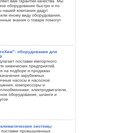
ляет вам гарантии качества. Мы
ое оборудование быстро и по
ы нашей компании дадут
 или иному виду оборудования,
нные знания о товаре помогут
гоХим": оборудование для
й
лагает поставки импортного
я химических предприятий.
я на подборе и продажах
азначения зарубежных
личные насосы и насосное
ушения, компрессоры и
плообменники, электродвигатели,
ное оборудование, шланги и
угое.
климатические системы
т поставки промышленных