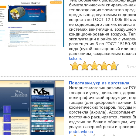
Теплообменник (калорифер водян
биметаллическим спирально-на
теплоотдающих элементов предна
предельно-допустимым содержа
веществ по ГОСТ 12.1.005-88 с з
не содержащего липких веществ 
системах вентиляции, воздушног
кондиционирования воздуха. Те
эксплуатации в районах с умере
размещения 3 по ГОСТ 15150-69
вода (сухой насыщенный или пер
давлением, создаваемым насосам
kskz.ru
3 го
Подставки.укр из оргстекла
Интернет-магазин различных PO
товаров и услуг, дисплеев, держ
полиграфической продукции, по
товары (для цифровой техники, б
косметических товаров, посуды и 
оргстекла (акрила). Ассортимен
постоянно расширяется, также В
изделия по Вашим образцам, че
услуги лазерной резки и гравиров
podstavki.ua