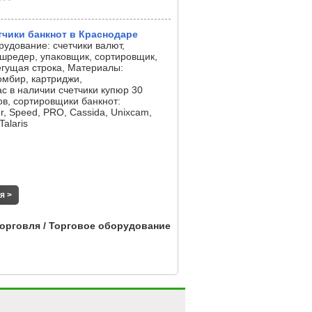
тчики банкнот в Краснодаре
рудование: счетчики валют,
 шредер, упаковщик, сортировщик,
егущая строка, Материалы:
омбир, картриджи,
 в наличии счетчики купюр 30
ов, сортировщики банкнот:
er, Speed, PRO, Cassida, Unixcam,
Talaris
я >
орговля / Торговое оборудование