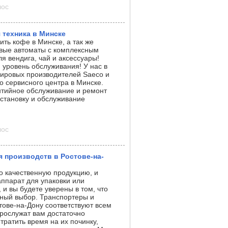
лос
 техника в Минске
ть кофе в Минске, а так же
вые автоматы с комплексным
я вендига, чай и аксессуары!
уровень обслуживания! У нас в
ировых производителей Saeco и
о сервисного центра в Минске.
нтийное обслуживание и ремонт
становку и обслуживание
лос
 производств в Ростове-на-
о качественную продукцию, и
аппарат для упаковки или
 и вы будете уверены в том, что
ный выбор. Транспортеры и
тове-на-Дону соответствуют всем
рослужат вам достаточно
тратить время на их починку,