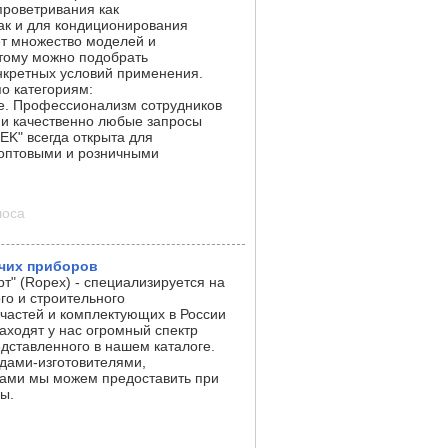
проветривания как
ак и для кондиционирования
т множество моделей и
этому можно подобрать
нкретных условий применения.
о категориям:
е. Профессионализм сотрудников
 и качественно любые запросы
K" всегда открыта для
 оптовыми и розничными
лоса
чих приборов
т" (Ropex) - специализируется на
о и строительного
частей и комплектующих в России
аходят у нас огромный спектр
дставленного в нашем каталоге.
одами-изготовителями,
ами мы можем предоставить при
ы.