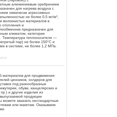
ой (паровой)) с
катным алюминиевым оребрением
значен для нагрева воздуха с
нием химически агрессивных
апыленностью не более 0,5 мг/м³,
и волокнистых материалов в
о отопления и
плообменник предназначен для
нным климатом, категории
. Температура теплоносителя —
егретый пар) не более 150°С и
и в системе, не более 1,2 МПа.
лоса
S материалов для продвижения
ателей ценников, холдеров для
дставок под разнообразные
ижутерии, обуви, канцелярских и
пр.) и другие изделия из
т выпускаемой продукции
ы можете заказать нестандартные
ртежам или макетам. Оказываем
ки.