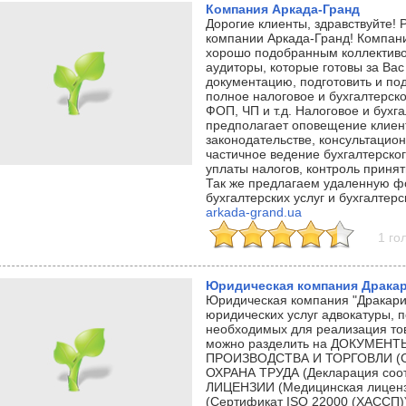
Компания Аркада-Гранд
Дорогие клиенты, здравствуйте! 
компании Аркада-Гранд! Компан
хорошо подобранным коллективо
аудиторы, которые готовы за В
документацию, подготовить и под
полное налоговое и бухгалтерск
ФОП, ЧП и т.д. Налоговое и бухг
предполагает оповещение клиен
законодательстве, консультацио
частичное ведение бухгалтерско
уплаты налогов, контроль приня
Так же предлагаем удаленную ф
бухгалтерских услуг и бухгалтерс
arkada-grand.ua
1 го
Юридическая компания Драка
Юридическая компания "Дракарис
юридических услуг адвокатуры, 
необходимых для реализация тов
можно разделить на ДОКУМЕН
ПРОИЗВОДСТВА И ТОРГОВЛИ (Сер
ОХРАНА ТРУДА (Декларация соотв
ЛИЦЕНЗИИ (Медицинская лицен
(Сертификат ISO 22000 (ХАССП