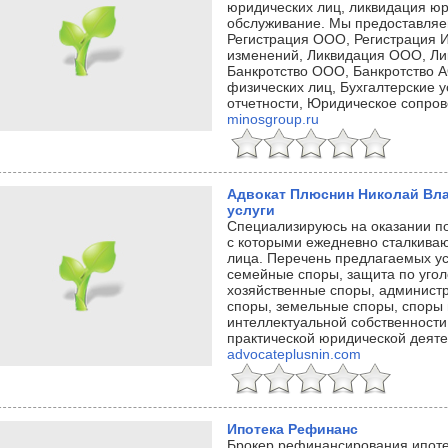
юридических лиц, ликвидация юр
обслуживание. Мы предоставляе
Регистрация ООО, Регистрация И
изменений, Ликвидация ООО, Ли
Банкротство ООО, Банкротство А
физических лиц, Бухгалтерские у
отчетности, Юридическое сопров
minosgroup.ru
Адвокат Плюснин Николай Вл
услуги
Специализируюсь на оказании по
с которыми ежедневно сталкива
лица. Перечень предлагаемых ус
семейные споры, защита по угол
хозяйственные споры, админист
споры, земельные споры, споры
интеллектуальной собственности
практической юридической деяте
advocateplusnin.com
Ипотека Рефинанс
Брокер рефинансирования ипоте