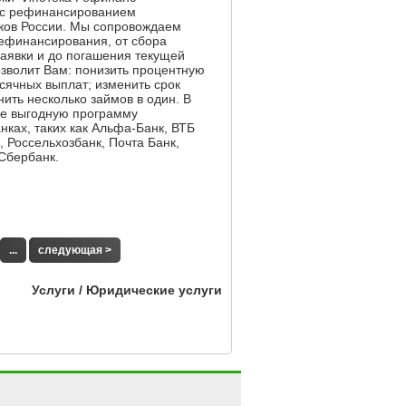
 с рефинансированием
нков России. Мы сопровождаем
рефинансирования, от сбора
заявки и до погашения текущей
зволит Вам: понизить процентную
сячных выплат; изменить срок
ить несколько займов в один. В
ее выгодную программу
ках, таких как Альфа-Банк, ВТБ
 Россельхозбанк, Почта Банк,
Сбербанк.
...
следующая >
Услуги / Юридические услуги