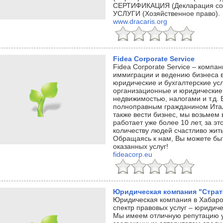
СЕРТИФИКАЦИЯ (Декларация со
УСЛУГИ (Хозяйственное право).
www.dracaris.org
Fidea Corporate Service
Fidea Corporate Service – компа
иммиграции и ведению бизнеса 
юридические и бухгалтерские ус
организационные и юридические 
недвижимостью, налогами и т.д. 
полноправным гражданином Итали
также вести бизнес, мы возьмем
работает уже более 10 лет, за 
количеству людей счастливо жить
Обращаясь к нам, Вы можете быт
оказанных услуг!
fideacorp.eu
Юридическая компания "Страт
Юридическая компания в Хабар
спектр правовых услуг – юридич
Мы имеем отличную репутацию у