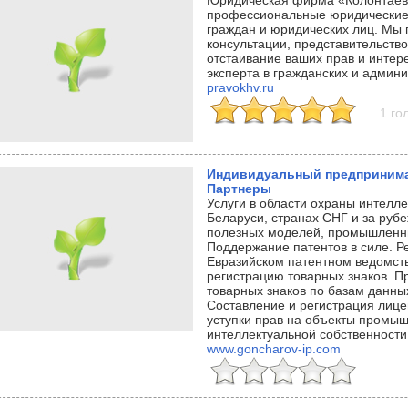
Юридическая фирма «Колонтаев
профессиональные юридические 
граждан и юридических лиц. Мы
консультации, представительств
отстаивание ваших прав и интер
эксперта в гражданских и админ
pravokhv.ru
1 го
Индивидуальный предпринима
Партнеры
Услуги в области охраны интелле
Беларуси, странах СНГ и за руб
полезных моделей, промышленны
Поддержание патентов в силе. Р
Евразийском патентном ведомств
регистрацию товарных знаков. П
товарных знаков по базам данных
Составление и регистрация лице
уступки прав на объекты промыш
интеллектуальной собственности 
www.goncharov-ip.com