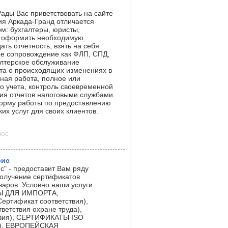
Рады Вас приветствовать на сайте
ия Аркада-Гранд отличается
м: бухгалтеры, юристы,
ас оформить необходимую
ать отчетность, взять на себя
ое сопровождение как ФЛП, СПД,
алтерское обслуживание
та о происходящих изменениях в
нная работа, полное или
го учета, контроль своевременной
тия отчетов налоговыми службами.
орму работы по предоставлению
ких услуг для своих клиентов.
лос
рис
" - предоставит Вам ряду
получение сертификатов
аров. Условно наши услуги
ТЫ ДЛЯ ИМПОРТА,
тификат соответствия),
етствия охране труда),
зия), СЕРТИФИКАТЫ ISO
)), ЕВРОПЕЙСКАЯ