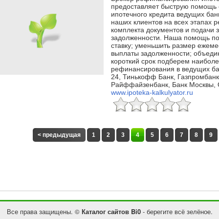
предоставляет быструю помощь
ипотечного кредита ведущих ба
наших клиентов на всех этапах 
комплекта документов и подачи 
задолженности. Наша помощь по
ставку; уменьшить размер ежеме
выплаты задолженности; объедин
короткий срок подберем наибол
рефинансирования в ведущих бан
24, Тинькофф Банк, Газпромбанк,
Райффайзенбанк, Банк Москвы, 
www.ipoteka-kalkulyator.ru
< предыдущая
1
2
3
4
5
6
7
8
9
Все права защищены. ©
Каталог сайтов Bi0
- берегите всё зелёное.