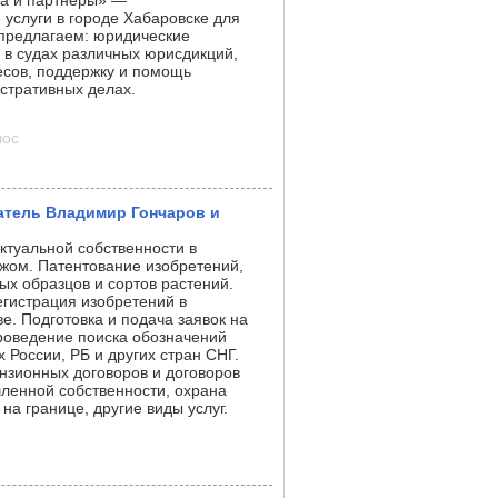
а и партнёры» —
услуги в городе Хабаровске для
 предлагаем: юридические
о в судах различных юрисдикций,
есов, поддержку и помощь
истративных делах.
лос
тель Владимир Гончаров и
ктуальной собственности в
ежом. Патентование изобретений,
х образцов и сортов растений.
егистрация изобретений в
е. Подготовка и подача заявок на
роведение поиска обозначений
 России, РБ и других стран СНГ.
нзионных договоров и договоров
ленной собственности, охрана
на границе, другие виды услуг.