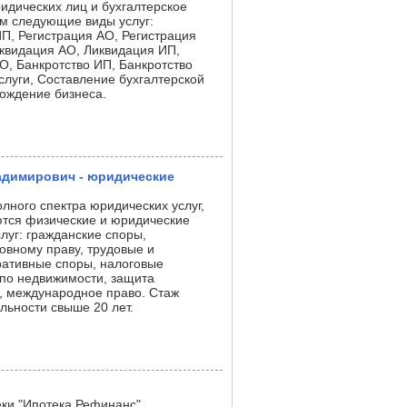
идических лиц и бухгалтерское
м следующие виды услуг:
П, Регистрация АО, Регистрация
квидация АО, Ликвидация ИП,
О, Банкротство ИП, Банкротство
слуги, Составление бухгалтерской
ождение бизнеса.
адимирович - юридические
лного спектра юридических услуг,
ются физические и юридические
луг: гражданские споры,
овному праву, трудовые и
ративные споры, налоговые
 по недвижимости, защита
, международное право. Стаж
льности свыше 20 лет.
ки "Ипотека Рефинанс"