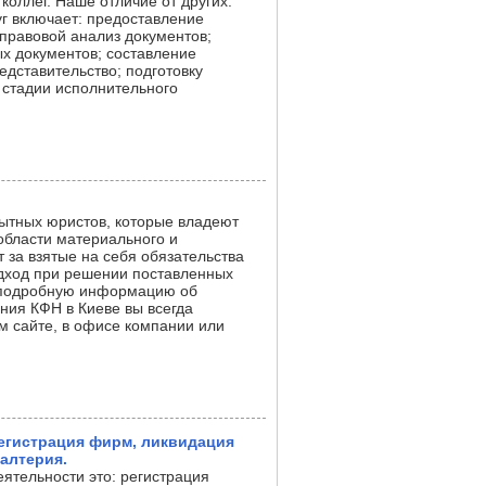
коллег. Наше отличие от других:
уг включает: предоставление
 правовой анализ документов;
ых документов; составление
едставительство; подготовку
а стадии исполнительного
ытных юристов, которые владеют
бласти материального и
 за взятые на себя обязательства
дход при решении поставленных
ю подробную информацию об
ния КФН в Киеве вы всегда
м сайте, в офисе компании или
егистрация фирм, ликвидация
алтерия.
ятельности это: регистрация