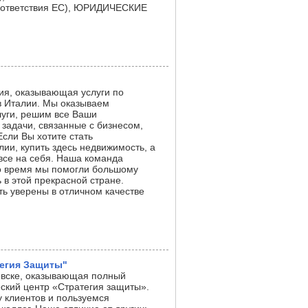
ответствия ЕС), ЮРИДИЧЕСКИЕ
ния, оказывающая услуги по
в Италии. Мы оказываем
луги, решим все Ваши
задачи, связанные с бизнесом,
Если Вы хотите стать
и, купить здесь недвижимость, а
 все на себя. Наша команда
это время мы помогли большому
 в этой прекрасной стране.
ь уверены в отличном качестве
егия Защиты"
овске, оказывающая полный
еский центр «Стратегия защиты».
 клиентов и пользуемся