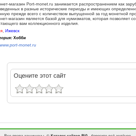
нет-магазин Port-monet.ru занимается распространением как заруб
зведенных в разные исторические периоды и имеющих определенн
нную прежде всего с количеством выпущенной за год монетной пр
нет-магазин является базой для нумизматов, которая позволяет с
стающего вам коллекционного изделия.
ия
,
Ижевск
гория:
Хобби
www.port-monet.ru
Оцените этот сайт
Все права защищены. ©
Каталог сайтов Bi0
- берегите всё зелёное.