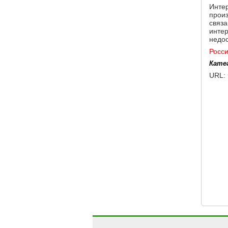
Интер
прои
связа
интер
недо
Росс
Кате
URL: