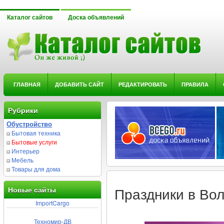
Каталог сайтов
Доска объявлений
ГЛАВНАЯ
ДОБАВИТЬ САЙТ
РЕДАКТИРОВАТЬ
ПРАВИЛА
Рубрики
Обустройство
Бытовая техника
Бытовые услуги
Интерьер
Мебель
Товары для дома
Новые сайты
Праздники в Вол
ImportCargo
Техномир-ДВ