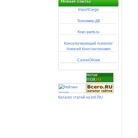
Новые сайты
ImportCargo
Техномир-ДВ
Kran-parts.ru
Консультирующий психолог
Алексей Константинович
СалонОбоев
Каталог статей на bi0.RU