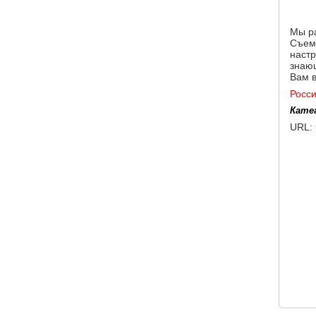
Мы ра
Съемк
настр
знающ
Вам 
Росс
Кате
URL: