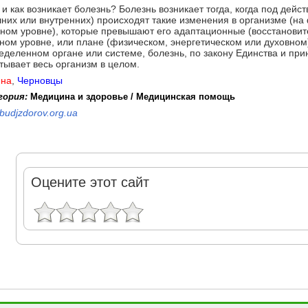
 и как возникает болезнь? Болезнь возникает тогда, когда под дей
них или внутренних) происходят такие изменения в организме (на 
ном уровне), которые превышают его адаптационные (восстановит
ном уровне, или плане (физическом, энергетическом или духовном
еделенном органе или системе, болезнь, по закону Единства и пр
тывает весь организм в целом.
ина
,
Черновцы
гория:
Медицина и здоровье / Медицинская помощь
budjzdorov.org.ua
Оцените этот сайт