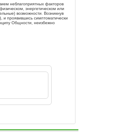
ствием небла­гоприятных факторов
физическом, энер­гетическом или
ельные) возможности. Возникнув
), и проявившись симпто­матически
инципу Общности, неизбежно