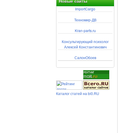
Новые сайты
ImportCargo
Техномир-ДВ
Kran-parts.ru
Консультирующий психолог
Алексей Константинович
СалонОбоев
Каталог статей на bi0.RU