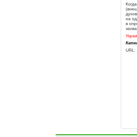
Когда
(внеш
духов
на од
в опр
захва
Укра
Кате
URL: