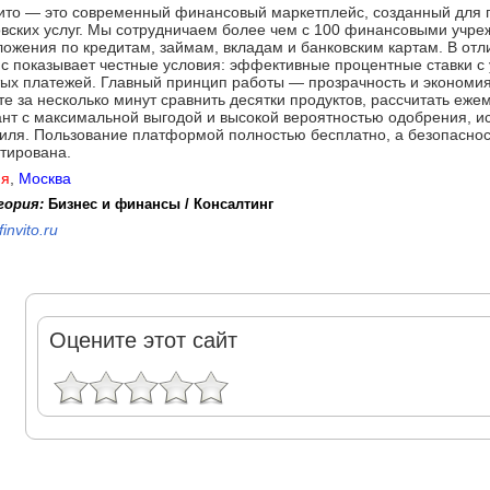
ито — это современный финансовый маркетплейс, созданный для п
вских услуг. Мы сотрудничаем более чем с 100 финансовыми учре
ожения по кредитам, займам, вкладам и банковским картам. В от
с показывает честные условия: эффективные процентные ставки с 
ых платежей. Главный принцип работы — прозрачность и экономи
е за несколько минут сравнить десятки продуктов, рассчитать еж
нт с максимальной выгодой и высокой вероятностью одобрения, и
иля. Пользование платформой полностью бесплатно, а безопасно
тирована.
ия
,
Москва
гория:
Бизнес и финансы / Консалтинг
finvito.ru
Оцените этот сайт