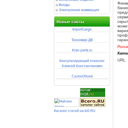
Финв
Фонды
банко
Электронная коммерция
предл
серви
скрыт
Новые сайты
может
ImportCargo
вариа
проф
Техномир-ДВ
гаран
Росс
Kran-parts.ru
Кате
URL:
Консультирующий психолог
Алексей Константинович
СалонОбоев
Каталог статей на bi0.RU