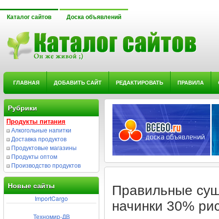
Каталог сайтов
Доска объявлений
ГЛАВНАЯ
ДОБАВИТЬ САЙТ
РЕДАКТИРОВАТЬ
ПРАВИЛА
Рубрики
Продукты питания
Алкогольные напитки
Доставка продуктов
Продуктовые магазины
Продукты оптом
Производство продуктов
Новые сайты
Правильные суши
ImportCargo
начинки 30% ри
Техномир-ДВ