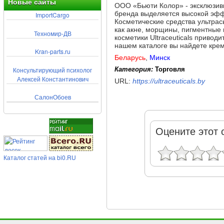
Новые сайты
ООО «Бьюти Колор» - эксклюзивн
бренда выделяется высокой эфф
ImportCargo
Косметические средства ультра
как акне, морщины, пигментные 
Техномир-ДВ
косметики Ultraceuticals привод
нашем каталоге вы найдете крем
Kran-parts.ru
Беларусь
,
Минск
Консультирующий психолог
Категория:
Торговля
Алексей Константинович
URL:
https://ultraceuticals.by
СалонОбоев
Оцените этот 
Каталог статей на bi0.RU