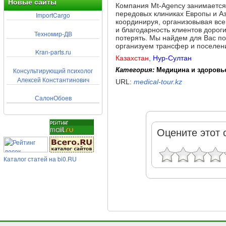
Новые сайты
Компания Mt-Agency занимается
передовых клиниках Европы и А
ImportCargo
координируя, организовывая все
и благодарность клиентов дороги
Техномир-ДВ
потерять. Мы найдем для Вас п
организуем трансфер и поселен
Kran-parts.ru
Казахстан
,
Нур-Султан
Консультирующий психолог
Категория:
Медицина и здоровь
Алексей Константинович
URL:
medical-tour.kz
СалонОбоев
Оцените этот 
Каталог статей на bi0.RU