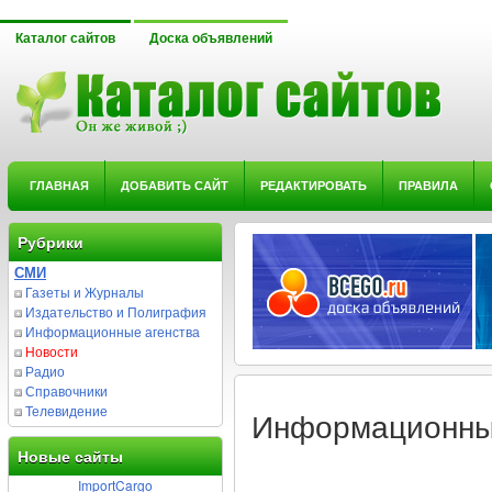
Каталог сайтов
Доска объявлений
ГЛАВНАЯ
ДОБАВИТЬ САЙТ
РЕДАКТИРОВАТЬ
ПРАВИЛА
Рубрики
СМИ
Газеты и Журналы
Издательство и Полиграфия
Информационные агенства
Новости
Радио
Справочники
Телевидение
Информационны
Новые сайты
ImportCargo