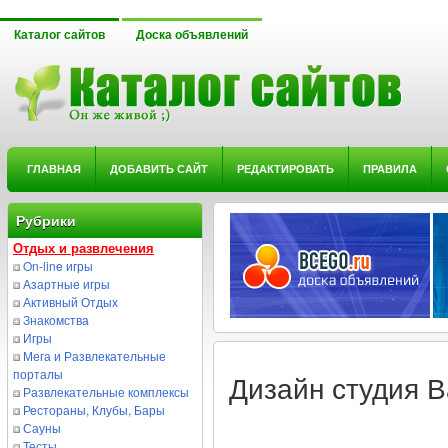
Каталог сайтов
Доска объявлений
ГЛАВНАЯ
ДОБАВИТЬ САЙТ
РЕДАКТИРОВАТЬ
ПРАВИЛА
Рубрики
Отдых и развлечения
On-line игры
Азартные игры
Активный Отдых
Знакомства
Игры
Мега и Развлекательные
порталы
Дизайн студия В
Развлекательные комплексы
Рестораны, Клубы, Бары
Сауны
Тесты