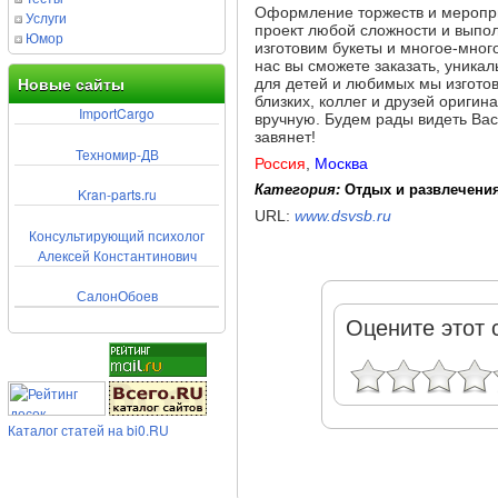
Оформление торжеств и меропр
Услуги
проект любой сложности и выпол
Юмор
изготовим букеты и многое-много
нас вы сможете заказать, уникал
для детей и любимых мы изготов
Новые сайты
близких, коллег и друзей ориги
ImportCargo
вручную. Будем рады видеть Вас 
завянет!
Техномир-ДВ
Россия
,
Москва
Категория:
Отдых и развлечени
Kran-parts.ru
URL:
www.dsvsb.ru
Консультирующий психолог
Алексей Константинович
СалонОбоев
Оцените этот 
Каталог статей на bi0.RU