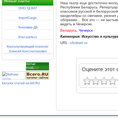
Новые сайты
Наш театр еще достаточно молод
Республики Беларусь. Репертуар
ООО ТД ВАТ
классиков русской и белорусской
канделябры со свечами, резная 
ImportCargo
оборками… Все это — не застывш
видеть в Чечерске.
Техномир-ДВ
Беларусь
,
Чечерск
Kran-parts.ru
Категория:
Искусство и культура
URL:
chcteatr.ru
Консультирующий психолог
Алексей Константинович
Оцените этот 
Каталог статей на bi0.RU