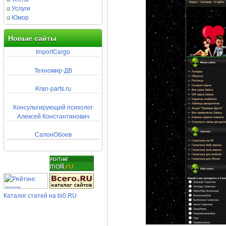
Услуги
Юмор
Новые сайты
ImportCargo
Техномир-ДВ
Kran-parts.ru
Консультирующий психолог
Алексей Константинович
СалонОбоев
Каталог статей на bi0.RU