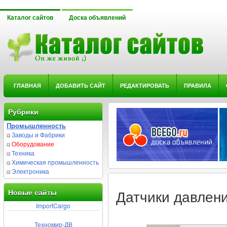
Каталог сайтов
Доска объявлений
ГЛАВНАЯ
ДОБАВИТЬ САЙТ
РЕДАКТИРОВАТЬ
ПРАВИЛА
Рубрики
Промышленность
Заводы и Фабрики
Оборудование
Техника
Химическая промышленность
Электроника
Новые сайты
Датчики давлени
ImportCargo
Техномир-ДВ