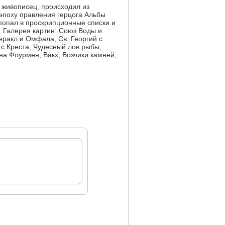
 живописец, происходил из
 эпоху правления герцога Альбы
попал в проскрипционные списки и
. Галерея картин: Союз Воды и
еракл и Омфала, Св. Георгий с
с Креста, Чудесный лов рыбы,
на Фоурмен, Вакх, Возчики камней,