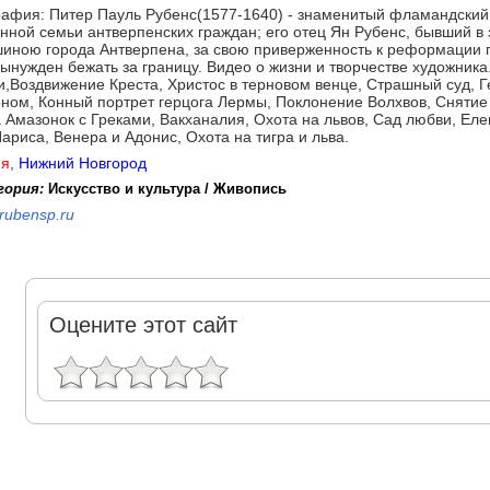
афия: Питер Пауль Рубенс(1577-1640) - знаменитый фламандский
нной семьи антверпенских граждан; его отец Ян Pубенс, бывший в
иною города Антверпена, за свою приверженность к реформации 
ынужден бежать за границу. Видео о жизни и творчестве художника
,Воздвижение Креста, Христос в терновом венце, Страшный суд, Г
ном, Конный портрет герцога Лермы, Поклонение Волхвов, Снятие 
 Амазонок с Греками, Вакханалия, Охота на львов, Сад любви, Еле
ариса, Венера и Адонис, Охота на тигра и льва.
ия
,
Нижний Новгород
гория:
Искусство и культура / Живопись
rubensp.ru
Оцените этот сайт