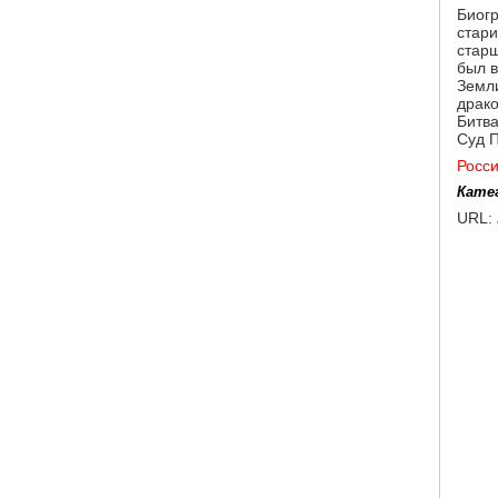
Биогр
стари
старш
был в
Земли
драко
Битва
Суд П
Росс
Кате
URL: